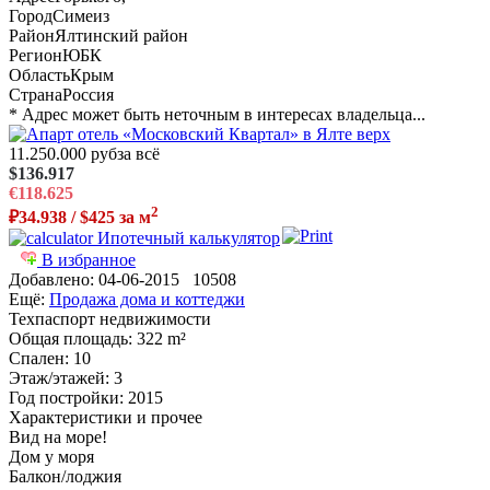
Город
Симеиз
Район
Ялтинский район
Регион
ЮБК
Область
Крым
Страна
Россия
* Адрес может быть неточным в интересах владельца...
11.250.000 руб
за всё
$136.917
€118.625
2
₽34.938 / $425 за м
Ипотечный калькулятор
В избранное
Добавлено:
04-06-2015
10508
Ещё:
Продажа дома и коттеджи
Техпаспорт недвижимости
Общая площадь
: 322 m²
Спален
: 10
Этаж/этажей
: 3
Год постройки
: 2015
Характеристики и прочее
Вид на море!
Дом у моря
Балкон/лоджия