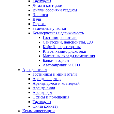
Таунхаусы
Дома и коттеджи
Виллы особняки усадьбы
Эллинги
Дачи
Гаражи
Земельные участки
Коммерческая недвижимость
Гостиницы и отели
Санатории, пансионаты, ДО
Кафе бары рестораны
Клубы казино дискотеки
Магазины склады помещения
Банки и офисы
Автозаправки и СТО
Аренда жилья
Гостиницы и мини отели
Аренда квартир
Аренда домов и коттеджей
Аренда вилл
Аренда дач
Офисы и помещения
Таунхаусы
Снять комнату
Крым инвестиции