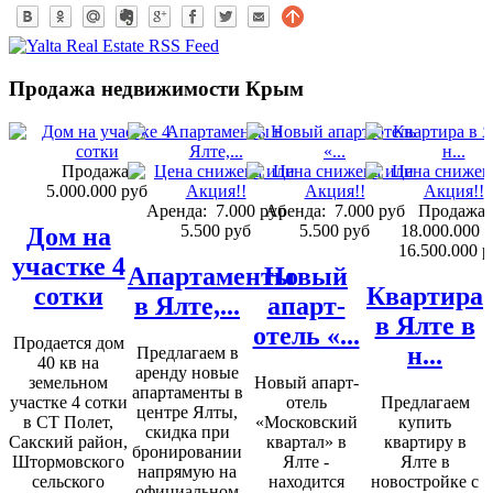
Продажа недвижимости Крым
Продажа:
5.000.000 руб
Аренда:
7.000 руб
Аренда:
7.000 руб
Продажа:
5.500 руб
5.500 руб
18.000.000 
Дом на
16.500.000 р
участке 4
Апартаменты
Новый
сотки
Квартира
в Ялте,...
апарт-
в Ялте в
отель «...
Продается дом
н...
Предлагаем в
40 кв на
аренду новые
земельном
Новый апарт-
апартаменты в
участке 4 сотки
отель
Предлагаем
центре Ялты,
в СТ Полет,
«Московский
купить
скидка при
Сакский район,
квартал» в
квартиру в
бронировании
Штормовского
Ялте -
Ялте в
напрямую на
сельского
находится
новостройке с
официальном