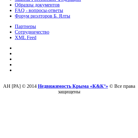
Образцы документов
FAQ - вопросы-ответы
Форум риэлторов Б. Ялты
Партнеры
Сотрудничество
XML Feed
АН [РА] © 2014
Недвижимость Крыма «К&К°»
© Все права
защищены