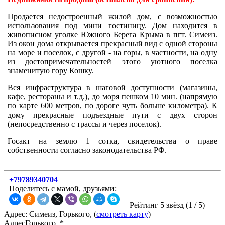
Продается недостроенный жилой дом, с возможностью
использования под мини гостиницу. Дом находится в
живописном уголке Южного Берега Крыма в пгт. Симеиз.
Из окон дома открывается прекрасный вид с одной стороны
на море и поселок, с другой - на горы, в частности, на одну
из достопримечательностей этого уютного поселка
знаменитую гору Кошку.
Вся инфраструктура в шаговой доступности (магазины,
кафе, рестораны и т.д.), до моря пешком 10 мин. (напрямую
по карте 600 метров, по дороге чуть больше километра). К
дому прекрасные подъездные пути с двух сторон
(непосредственно с трассы и через поселок).
Госакт на землю 1 сотка, свидетельства о праве
собственности согласно законодательства РФ.
+79789340704
Поделитесь с мамой, друзьями:
Рейтинг 5 звёзд (
1
/
5
)
Адрес: Симеиз, Горького, (
смотреть карту
)
Адрес
Горького, *