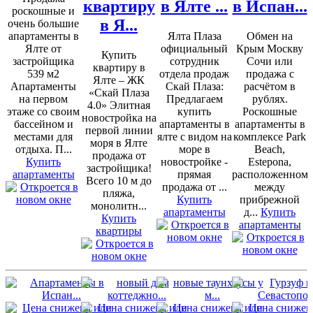
квартиру
в Ялте ...
в Испан...
роскошные и
в Я...
очень большие
апартаменты в
Ялта Плаза
Обмен на
Ялте от
официальный
Крым Москву
Купить
застройщика
сотрудник
Сочи или
квартиру в
539 м2
отдела продаж
продажа с
Ялте – ЖК
Апартаменты
Скай Плаза:
расчётом в
«Скай Плаза
на первом
Предлагаем
рублях.
4.0» Элитная
этаже со своим
купить
Роскошные
новостройка на
бассейном и
апартаменты в
апартаменты в
первой линии
местами для
ялте с видом на
комплексе Park
моря в Ялте
отдыха. П...
море в
Beach,
продажа от
Купить
новостройке -
Estepona,
застройщика!
апартаменты
прямая
расположенном
Всего 10 м до
продажа от ...
между
пляжа,
Купить
прибрежной
монолитн...
апартаменты
д...
Купить
Купить
апартаменты
квартиры