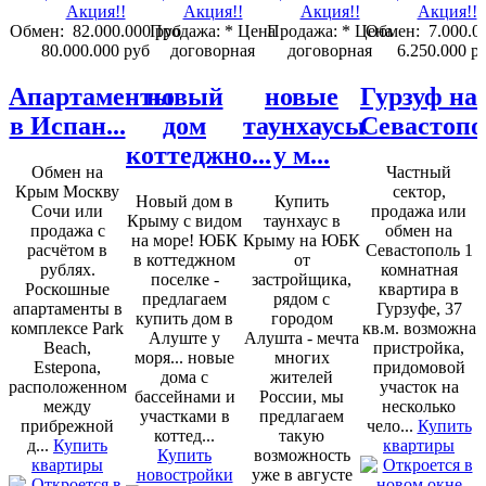
Обмен:
82.000.000 руб
Продажа:
* Цена
Продажа:
* Цена
Обмен:
7.000.0
80.000.000 руб
договорная
договорная
6.250.000 р
Апартаменты
новый
новые
Гурзуф на
в Испан...
дом
таунхаусы
Севастопо
коттеджно...
у м...
Обмен на
Частный
Крым Москву
сектор,
Новый дом в
Купить
Сочи или
продажа или
Крыму с видом
таунхаус в
продажа с
обмен на
на море! ЮБК
Крыму на ЮБК
расчётом в
Севастополь 1
в коттеджном
от
рублях.
комнатная
поселке -
застройщика,
Роскошные
квартира в
предлагаем
рядом с
апартаменты в
Гурзуфе, 37
купить дом в
городом
комплексе Park
кв.м. возможна
Алуште у
Алушта - мечта
Beach,
пристройка,
моря... новые
многих
Estepona,
придомовой
дома с
жителей
расположенном
участок на
бассейнами и
России, мы
между
несколько
участками в
предлагаем
прибрежной
чело...
Купить
коттед...
такую
д...
Купить
квартиры
Купить
возможность
квартиры
новостройки
уже в августе