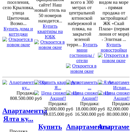
поселения,
всего в 300
видом на море
сайте! Наш
село Крыловка,
метрах от
- прямая
новый отель на
улица
центральной
продажа от
50 номеров
Цветочная.
ялтинской
застройщика!
находится...
Возмо...
набережной и
ЖК «Скай
Купить
Купить дома и
пляжа, на
Плаза» (первая
квартиры на
коттеджи
закрытой
линия от моря)
ЮБК
зеленой
- Элитная ...
терри...
Купить
Купить
мини
новостройки
гостиницы /
отели
Продажа:
808.500.000 руб
Продажа:
Продажа:
Продажа:
20.000.000 руб
18.000.000 руб
82.000.000 
Апартаменты
19.035.000 руб
16.500.000 руб
80.000.000 р
Ялта ку...
Купить
Апартаменты
Апартаме
Продажа