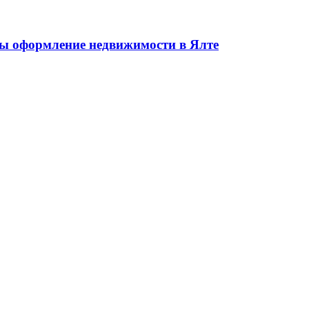
жа недвижимости в Ялте ЮБК + Крым
 оформление недвижимости в Ялте