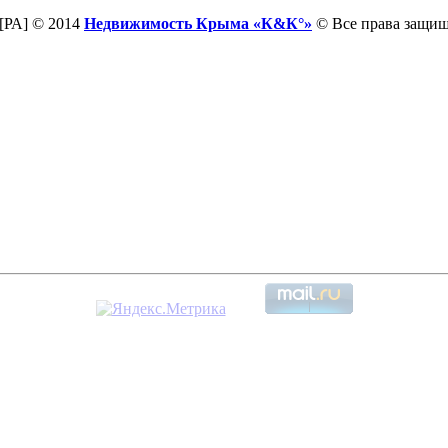
[РА] © 2014
Недвижимость Крыма «К&К°»
© Все права защи