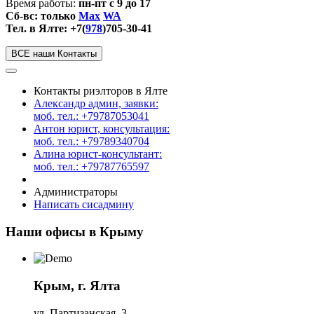
Время работы:
пн-пт с 9 до 17
Сб-вс: только
Max
WA
Тел. в Ялте: +7(
978
)705-30-41
ВСЕ наши Контакты
Контакты риэлторов в Ялте
Александр админ, заявки:
моб. тел.: +79787053041
Антон юрист, консультация:
моб. тел.: +79789340704
Алина юрист-консультант:
моб. тел.: +79787765597
Администраторы
Написать сисадмину
Наши офисы в Крыму
Крым, г. Ялта
ул. Партизанская, 3