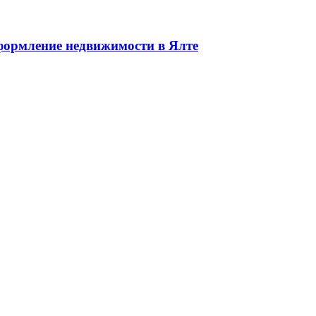
едвижимости в Ялте ЮБК + Крым
ормление недвижимости в Ялте