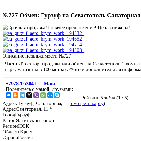
№727 Обмен: Гурзуф на Севастополь Санаторная
Описание недвижимости №727
Частный сектор, продажа или обмен на Севастополь 1 комнатн
парк, магазины в 100 метрах. Фото и дополнительная информ
+79787053041
Макс
Поделитесь с мамой, друзьями:
Рейтинг 5 звёзд (
1
/
5
)
Адрес: Гурзуф, Санаторная, 11 (
смотреть карту
)
Адрес
Санаторная, 11 *
Город
Гурзуф
Район
Ялтинский район
Регион
ЮБК
Область
Крым
Страна
Россия