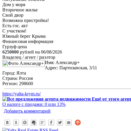
Дом у моря
Вторичное жилье
Свой двор
Возможна пристройка!
Есть гос. акт
С участком!
Южный берег Крыма
Финансовая информация
Гурзуф цена
6250000
рублей на 06/08/2026
Владелец / агент / риэлтор
Имя:
Александр+
Адрес:
Партизанская, 3/11
Город:
Ялта
Страна:
Россия
Регион:
298600
https://yalta-krym.ru/
Ещё от этого аген
О налоге с продажи: 0 или 13%
Добавить комментарий