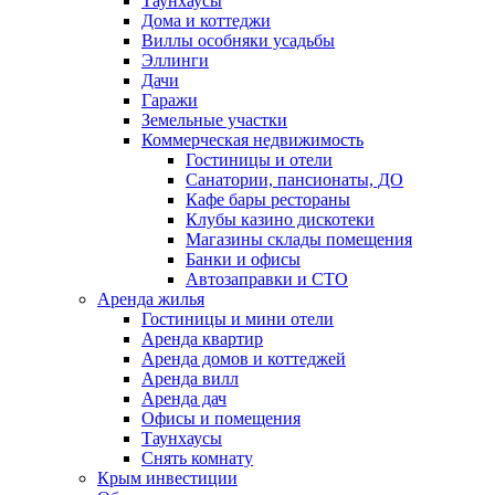
Таунхаусы
Дома и коттеджи
Виллы особняки усадьбы
Эллинги
Дачи
Гаражи
Земельные участки
Коммерческая недвижимость
Гостиницы и отели
Санатории, пансионаты, ДО
Кафе бары рестораны
Клубы казино дискотеки
Магазины склады помещения
Банки и офисы
Автозаправки и СТО
Аренда жилья
Гостиницы и мини отели
Аренда квартир
Аренда домов и коттеджей
Аренда вилл
Аренда дач
Офисы и помещения
Таунхаусы
Снять комнату
Крым инвестиции