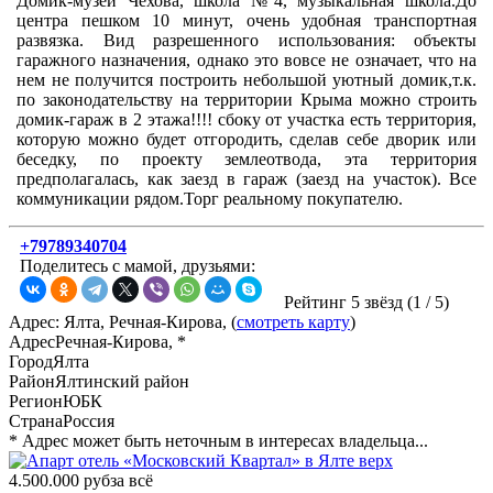
Домик-музей Чехова, школа №4, музыкальная школа.До
центра пешком 10 минут, очень удобная транспортная
развязка. Вид разрешенного использования: объекты
гаражного назначения, однако это вовсе не означает, что на
нем не получится построить небольшой уютный домик,т.к.
по законодательству на территории Крыма можно строить
домик-гараж в 2 этажа!!!! сбоку от участка есть территория,
которую можно будет отгородить, сделав себе дворик или
беседку, по проекту землеотвода, эта территория
предполагалась, как заезд в гараж (заезд на участок). Все
коммуникации рядом.Торг реальному покупателю.
+79789340704
Поделитесь с мамой, друзьями:
Рейтинг 5 звёзд (
1
/
5
)
Адрес: Ялта, Речная-Кирова, (
смотреть карту
)
Адрес
Речная-Кирова, *
Город
Ялта
Район
Ялтинский район
Регион
ЮБК
Страна
Россия
* Адрес может быть неточным в интересах владельца...
4.500.000 руб
за всё