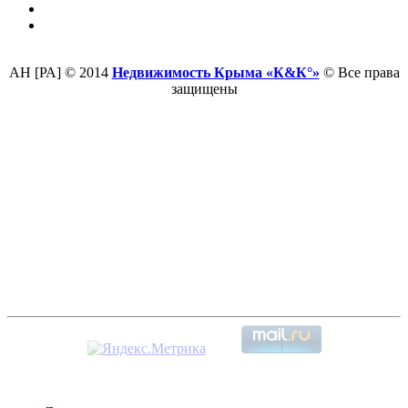
АН [РА] © 2014
Недвижимость Крыма «К&К°»
© Все права
защищены