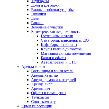
Таунхаусы
Дома и коттеджи
Виллы особняки усадьбы
Эллинги
Дачи
Гаражи
Земельные участки
Коммерческая недвижимость
Гостиницы и отели
Санатории, пансионаты, ДО
Кафе бары рестораны
Клубы казино дискотеки
Магазины склады помещения
Банки и офисы
Автозаправки и СТО
Аренда жилья
Гостиницы и мини отели
Аренда квартир
Аренда домов и коттеджей
Аренда вилл
Аренда дач
Офисы и помещения
Таунхаусы
Снять комнату
Крым инвестиции