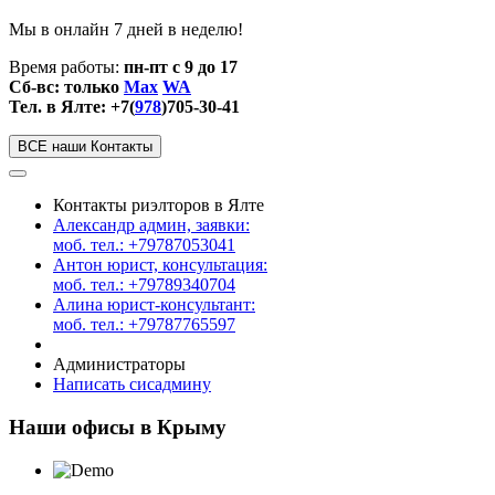
Мы в онлайн 7 дней в неделю!
Время работы:
пн-пт с 9 до 17
Сб-вс: только
Max
WA
Тел. в Ялте: +7(
978
)705-30-41
ВСЕ наши Контакты
Контакты риэлторов в Ялте
Александр админ, заявки:
моб. тел.: +79787053041
Антон юрист, консультация:
моб. тел.: +79789340704
Алина юрист-консультант:
моб. тел.: +79787765597
Администраторы
Написать сисадмину
Наши офисы в Крыму