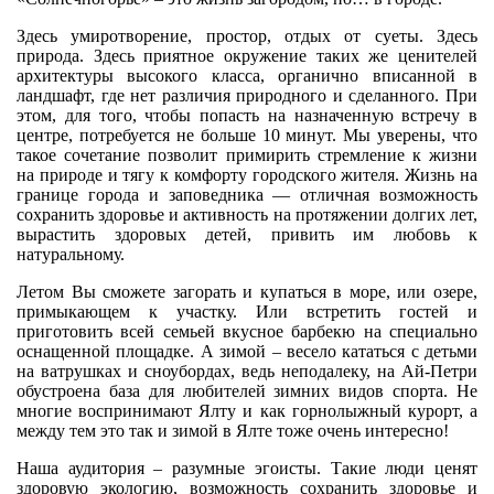
Здесь умиротворение, простор, отдых от суеты. Здесь
природа. Здесь приятное окружение таких же ценителей
архитектуры высокого класса, органично вписанной в
ландшафт, где нет различия природного и сделанного. При
этом, для того, чтобы попасть на назначенную встречу в
центре, потребуется не больше 10 минут. Мы уверены, что
такое сочетание позволит примирить стремление к жизни
на природе и тягу к комфорту городского жителя. Жизнь на
границе города и заповедника — отличная возможность
сохранить здоровье и активность на протяжении долгих лет,
вырастить здоровых детей, привить им любовь к
натуральному.
Летом Вы сможете загорать и купаться в море, или озере,
примыкающем к участку. Или встретить гостей и
приготовить всей семьей вкусное барбекю на специально
оснащенной площадке. А зимой – весело кататься с детьми
на ватрушках и сноубордах, ведь неподалеку, на Ай-Петри
обустроена база для любителей зимних видов спорта. Не
многие воспринимают Ялту и как горнолыжный курорт, а
между тем это так и зимой в Ялте тоже очень интересно!
Наша аудитория – разумные эгоисты. Такие люди ценят
здоровую экологию, возможность сохранить здоровье и