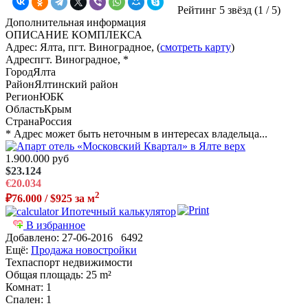
Рейтинг 5 звёзд (
1
/
5
)
Дополнительная информация
ОПИСАНИЕ КОМПЛЕКСА
Адрес: Ялта, пгт. Виноградное, (
смотреть карту
)
Адрес
пгт. Виноградное, *
Город
Ялта
Район
Ялтинский район
Регион
ЮБК
Область
Крым
Страна
Россия
* Адрес может быть неточным в интересах владельца...
1.900.000 руб
$23.124
€20.034
2
₽76.000 / $925 за м
Ипотечный калькулятор
В избранное
Добавлено:
27-06-2016
6492
Ещё:
Продажа новостройки
Техпаспорт недвижимости
Общая площадь
: 25 m²
Комнат
: 1
Спален
: 1