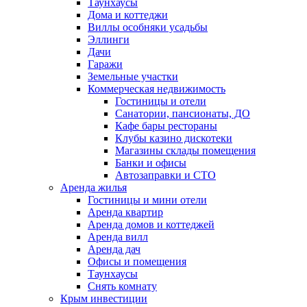
Таунхаусы
Дома и коттеджи
Виллы особняки усадьбы
Эллинги
Дачи
Гаражи
Земельные участки
Коммерческая недвижимость
Гостиницы и отели
Санатории, пансионаты, ДО
Кафе бары рестораны
Клубы казино дискотеки
Магазины склады помещения
Банки и офисы
Автозаправки и СТО
Аренда жилья
Гостиницы и мини отели
Аренда квартир
Аренда домов и коттеджей
Аренда вилл
Аренда дач
Офисы и помещения
Таунхаусы
Снять комнату
Крым инвестиции