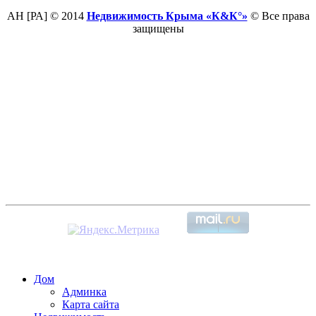
АН [РА] © 2014
Недвижимость Крыма «К&К°»
© Все права
защищены
Дом
Админка
Карта сайта