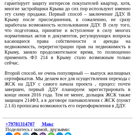
гарантирует защиту интересов покупателей квартир, хотя,
многие застройщики Крыма до сих пор используют именно
эту схему продажи. Первый способ – заключение ДДУ. В
Крыму после присоединения, к сожалению, не сразу
заработала возможность использования ДДУ. В силу того,
что подготовка, принятие и вступление в силу многих
нормативных актов и документов, регулирующих вопросы
касающиеся права собственности и аренды на
недвижимость, перерегистрации прав на недвижимость в
Крыму, заняло продолжительное время, то полноценно
применить ФЗ 214 в Крыму стало возможным только
сейчас.
Второй способ, не очень популярный — выпуск жилищных
сертификатов. Мы делаем все для осуществления перехода с
ЖСК на ДДУ с самого начала проекта , процесс почти
завершен, первый ДДУ планируем зарегистрировать в
конце июня 2016 года. Тем не менее, дольщик ЖСК также
защищен 214ФЗ, а в договоре паенакопления с ЖСК (пункт
2.1.6) прописана возможность его переоформления в ДДУ.
+79781314707
Макс
Поделитесь с мамой, друзьями: