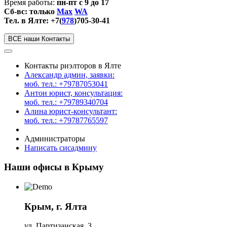
Время работы:
пн-пт с 9 до 17
Сб-вс: только
Max
WA
Тел. в Ялте: +7(
978
)705-30-41
ВСЕ наши Контакты
Контакты риэлторов в Ялте
Александр админ, заявки:
моб. тел.: +79787053041
Антон юрист, консультация:
моб. тел.: +79789340704
Алина юрист-консультант:
моб. тел.: +79787765597
Администраторы
Написать сисадмину
Наши офисы в Крыму
Крым, г. Ялта
ул. Партизанская, 3