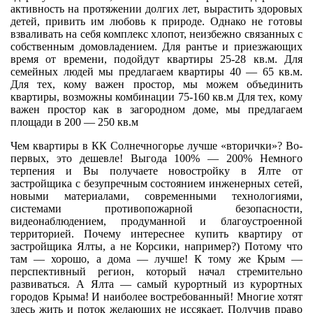
активность на протяжении долгих лет, вырастить здоровых
детей, привить им любовь к природе. Однако не готовы
взваливать на себя комплекс хлопот, неизбежно связанных с
собственным домовладением. Для рантье и приезжающих
время от времени, подойдут квартиры 25-28 кв.м. Для
семейных людей мы предлагаем квартиры 40 — 65 кв.м.
Для тех, кому важен простор, мы можем объединить
квартиры, возможны комбинации 75-160 кв.м Для тех, кому
важен простор как в загородном доме, мы предлагаем
площади в 200 — 250 кв.м
Чем квартиры в КК Солнечногорье лучше «вторички»? Во-
первых, это дешевле! Выгода 100% — 200% Немного
терпения и Вы получаете новостройку в Ялте от
застройщика с безупречным состоянием инженерных сетей,
новыми материалами, современными технологиями,
системами противопожарной безопасности,
видеонаблюдением, продуманной и благоустроенной
территорией. Почему интереснее купить квартиру от
застройщика Ялты, а не Корсики, например?) Потому что
там — хорошо, а дома — лучше! К тому же Крым —
перспективный регион, который начал стремительно
развиваться. А Ялта — самый курортный из курортных
городов Крыма! И наиболее востребованный! Многие хотят
здесь жить и поток желающих не иссякает. Получив право