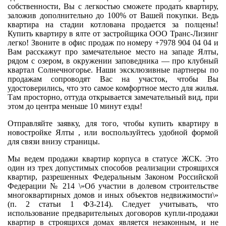
собственности, Вы с легкостью сможете продать квартиру,
заложив дополнительно до 100% от Вашей покупки. Ведь
квартира на стадии котлована продается за полцены!
Купить квартиру в ялте от застройщика ООО Транс-Лизинг
легко! Звоните в офис продаж по номеру +7978 904 04 04 и
Вам расскажут про замечательное место на западе Ялты,
рядом с озером, в окружении заповедника — про клубный
квартал Солнечногорье. Наши эксклюзивные партнеры по
продажам сопроводят Вас на участок, чтобы Вы
удостоверились, что это самое комфортное место для жилья.
Там просторно, оттуда открывается замечательный вид, при
этом до центра меньше 10 минут езды!
Отправляйте заявку, для того, чтобы купить квартиру в
новостройке Ялты , или воспользуйтесь удобной формой
для связи внизу страницы.
Мы ведем продажи квартир корпуса в статусе ЖСК. Это
один из трех допустимых способов реализации строящихся
квартир, разрешенных Федеральным Законом Российской
Федерации № 214 \»Об участии в долевом строительстве
многоквартирных домов и иных объектов недвижимости\»
(п. 2 статьи 1 ФЗ-214). Следует учитывать, что
использование предварительных договоров купли-продажи
квартир в строящихся домах является незаконным, и не