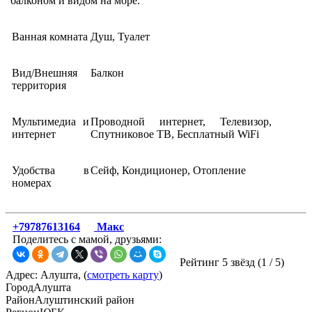
балконом и видом на море.
Ванная комната
Душ, Туалет
Вид/Внешняя
Балкон
территория
Мультимедиа и
Проводной интернет, Телевизор,
интернет
Спутниковое ТВ, Бесплатный WiFi
Удобства в
Сейф, Кондиционер, Отопление
номерах
+79787613164
Макс
Поделитесь с мамой, друзьями:
Рейтинг 5 звёзд (
1
/
5
)
Адрес: Алушта, (
смотреть карту
)
Город
Алушта
Район
Алуштинский район