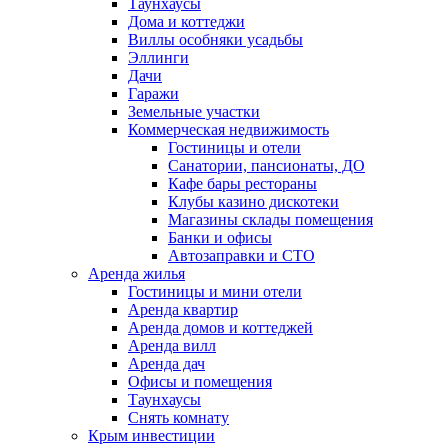
Таунхаусы
Дома и коттеджи
Виллы особняки усадьбы
Эллинги
Дачи
Гаражи
Земельные участки
Коммерческая недвижимость
Гостиницы и отели
Санатории, пансионаты, ДО
Кафе бары рестораны
Клубы казино дискотеки
Магазины склады помещения
Банки и офисы
Автозаправки и СТО
Аренда жилья
Гостиницы и мини отели
Аренда квартир
Аренда домов и коттеджей
Аренда вилл
Аренда дач
Офисы и помещения
Таунхаусы
Снять комнату
Крым инвестиции