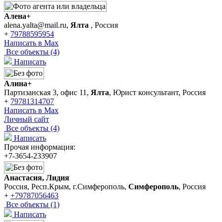
Алена+
alena.yalta@mail.ru,
Ялта
, Россия
+
79788595954
Написать в Max
Все объекты (4)
Написать
Алина+
Партизанская 3, офис 11,
Ялта
, Юрист консультант, Россия
+
79781314707
Написать в Max
Личный сайт
Все объекты (4)
Написать
Прочая информация:
+7-3654-233907
Анастасия, Лидия
Россия, Респ.Крым, г.Симферополь,
Симферополь
, Россия
+
+79787056463
Все объекты (1)
Написать