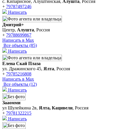
с. Кипарисное, Алуштинская,
Алушта
, Россия
+
79787497246
Написать
Дмитрий+
Центр,
Алушта
, Россия
+
79788699867
Написать в Max
Все объекты (85)
Написать
Елена Скай Плаза
ул. Дражинского 45,
Ялта
, Россия
+
79785216808
Написать в Max
Все объекты (12)
Написать
Зааомми
ул Шулейкина 2в,
Ялта, Кацивели
, Россия
+
79781322215
Написать