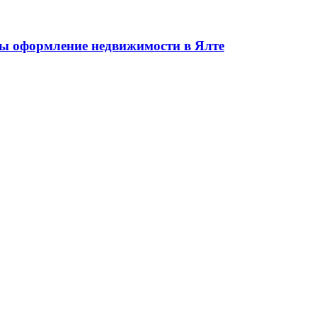
жа недвижимости в Ялте ЮБК + Крым
 оформление недвижимости в Ялте